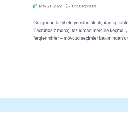
May 21, 2022
Uncategorized
Güzgünün təklif etdiyi üstünlük əlçatanlıq, təh
Təcrübəsiz mərcçi tez idman mərcinə keçməli, qa
fərqlənmirlər – mövcud seçimlər baxımından on