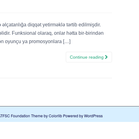
lçatanlığa diqqət yetirməklə tərtib edilmişdir.
idir. Funksional olaraq, onlar hətta bir-birindən
ilən oyunçu ya promosyonlara […]
Continue reading
ATFSC Foundation Theme by
Colorlib
Powered by
WordPress