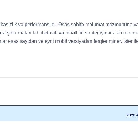
lükəsizlik və performans idi. Əsas səhifə məlumat məzmununa və ə
rşıdurmaları təhlil etməli və müəllifin strategiyasına əməl etməl
lar əsas saytdan və eyni mobil versiyadan fərqlənmirlər. İstən
2020 