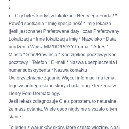
Czy byłeś kiedyś w lokalizacji Henry’ego Forda? *
Powód spotkania * Imię specjalność * Imię lekarza
(jeśli jest znane) Preferowane daty i czas Preferowany
Lokalizacja * Inne lokalizacja Imię * Nazwisko * Data
urodzenia Wpisz MM/DD/ROYY Format * Adres *
Miasto * Stan/Prowincja * Kod zip/kod pocztowy/ Kod
pocztowy * Telefon * E -mail * Nazwa ubezpieczenia i
numer subskrybenta * Nazwa kontaktu
Uwierzytelnianie żądanie Więcej informacji na temat
tego wspólnego stanu skóry i badaj opcje leczenia w
Henry Ford Dermatology.
Jeśli lekarz zdiagnozuje Cię z porostem, to naturalne,
że masz pytania. Wiele osób nigdy nie słyszało o tym
stanie.
To jeden z warunków skóry, które często widzimy. Nasi