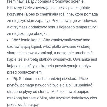
krem ​​nawilżający pomaga promować gojenie.
Kiltuzery i żele zawierające aloes są szczególnie
korzystne (aloes to chemikalia roślinne, które pomaga
zmniejszyć stan zapalny). Przechowuj go w lodówce,
a otrzymasz dodatkowy bonus kojącego temperatury i
zmniejszonego obrzęku.
Weź letnią kąpiel. Aby zmaksymalizować moc
uzdrawiającą kąpiel, włóż płatki owsiane w starej
skarpecie, krawat zamknął, a następnie uruchomić
kąpiel ze skarpetą płatków owsianych. Owsianka jest
kojąca dla skóry, a skarpeta powstrzymuje odpływ
przed podłączeniem.
Pij. Sunburns sucha bardziej niż skóra. Picie
płynów pomaga nawodnić twoje ciało i uzupełniać
utracone płyny od słońca. Możesz nawet popijać
mrożoną herbatę z Mint, aby uzyskać dodatkowy cios
przeciwutleniający.