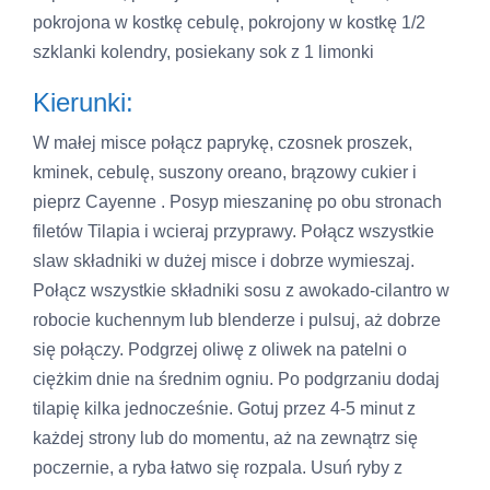
pokrojona w kostkę cebulę, pokrojony w kostkę 1/2
szklanki kolendry, posiekany sok z 1 limonki
Kierunki:
W małej misce połącz paprykę, czosnek proszek,
kminek, cebulę, suszony oreano, brązowy cukier i
pieprz Cayenne . Posyp mieszaninę po obu stronach
filetów Tilapia i wcieraj przyprawy. Połącz wszystkie
slaw składniki w dużej misce i dobrze wymieszaj.
Połącz wszystkie składniki sosu z awokado-cilantro w
robocie kuchennym lub blenderze i pulsuj, aż dobrze
się połączy. Podgrzej oliwę z oliwek na patelni o
ciężkim dnie na średnim ogniu. Po podgrzaniu dodaj
tilapię kilka jednocześnie. Gotuj przez 4-5 minut z
każdej strony lub do momentu, aż na zewnątrz się
poczernie, a ryba łatwo się rozpala. Usuń ryby z