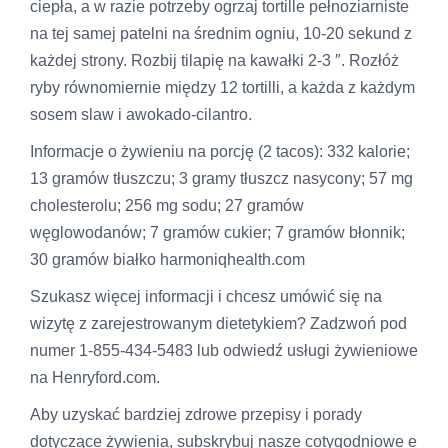
ciepła, a w razie potrzeby ogrzaj tortille pełnoziarniste
na tej samej patelni na średnim ogniu, 10-20 sekund z
każdej strony. Rozbij tilapię na kawałki 2-3 ″. Rozłóż
ryby równomiernie między 12 tortilli, a każda z każdym
sosem slaw i awokado-cilantro.
Informacje o żywieniu na porcję (2 tacos): 332 kalorie;
13 gramów tłuszczu; 3 gramy tłuszcz nasycony; 57 mg
cholesterolu; 256 mg sodu; 27 gramów
węglowodanów; 7 gramów cukier; 7 gramów błonnik;
30 gramów białko
harmoniqhealth.com
Szukasz więcej informacji i chcesz umówić się na
wizytę z zarejestrowanym dietetykiem? Zadzwoń pod
numer 1-855-434-5483 lub odwiedź usługi żywieniowe
na Henryford.com.
Aby uzyskać bardziej zdrowe przepisy i porady
dotyczące żywienia, subskrybuj nasze cotygodniowe e