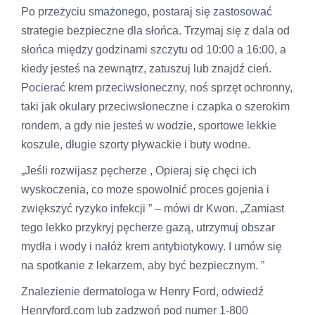
Po przeżyciu smażonego, postaraj się zastosować
strategie bezpieczne dla słońca. Trzymaj się z dala od
słońca między godzinami szczytu od 10:00 a 16:00, a
kiedy jesteś na zewnątrz, zatuszuj lub znajdź cień.
Pocierać krem ​​przeciwsłoneczny, noś sprzęt ochronny,
taki jak okulary przeciwsłoneczne i czapka o szerokim
rondem, a gdy nie jesteś w wodzie, sportowe lekkie
koszule, długie szorty pływackie i buty wodne.
„Jeśli rozwijasz pęcherze , Opieraj się chęci ich
wyskoczenia, co może spowolnić proces gojenia i
zwiększyć ryzyko infekcji ” – mówi dr Kwon. „Zamiast
tego lekko przykryj pęcherze gazą, utrzymuj obszar
mydła i wody i nałóż krem ​​antybiotykowy. I umów się
na spotkanie z lekarzem, aby być bezpiecznym. ”
Znalezienie dermatologa w Henry Ford, odwiedź
Henryford.com lub zadzwoń pod numer 1-800