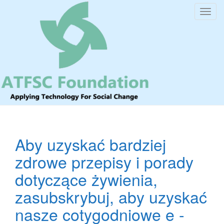
T
o
g
g
l
e
n
a
v
i
Aby uzyskać bardziej
g
a
zdrowe przepisy i porady
t
dotyczące żywienia,
i
o
zasubskrybuj, aby uzyskać
n
nasze cotygodniowe e -