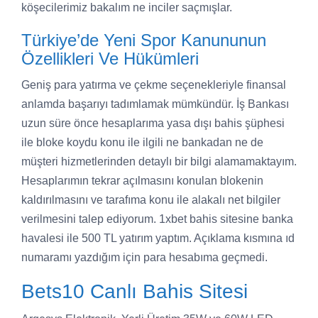
köşecilerimiz bakalım ne inciler saçmışlar.
Türkiye’de Yeni Spor Kanununun
Özellikleri Ve Hükümleri
Geniş para yatırma ve çekme seçenekleriyle finansal
anlamda başarıyı tadımlamak mümkündür. İş Bankası
uzun süre önce hesaplarıma yasa dışı bahis şüphesi
ile bloke koydu konu ile ilgili ne bankadan ne de
müşteri hizmetlerinden detaylı bir bilgi alamamaktayım.
Hesaplarımın tekrar açılmasını konulan blokenin
kaldırılmasını ve tarafıma konu ile alakalı net bilgiler
verilmesini talep ediyorum. 1xbet bahis sitesine banka
havalesi ile 500 TL yatırım yaptım. Açıklama kısmına ıd
numaramı yazdığım için para hesabıma geçmedi.
Bets10 Canlı Bahis Sitesi