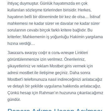
ihtiyaç duymuştur. Günlük hayatımızda en çok
kullanılan sözleşme türlerinden birisidir. Herkes,
hayatının belli bir döneminde bir kez de olsa… İstinaf
mahkemesi ne kadar sürer ve davalar ne kadar sürer
sorularının cevabı birçok farklı kritere bağlıdır. Bu
kriterler; Mahkemenin iş yoğunluğu Hakimin yargılama
hızına verdiği…
Заказать виагру софт в соль-илецке Linkleri
görüntülenmenize izin verilmez. Önerileriniz,
şikayetleriniz ve reklam Mostbet giris vermek için
adresi mostbet ile iletişime geçiniz. Daha sonra
Mostbet’i telefonunuza nasıl indireceğinizi anlatacağız
ve detaylı bir şekilde uygulama hakkında anlatacağız.
Çünkü hesap için Rahman’ın huzuruna çıkarılacağımız
gündür.