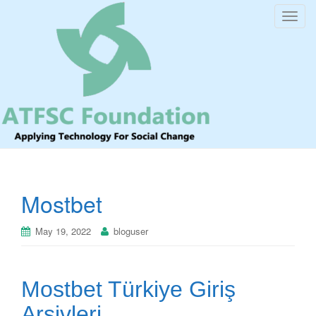
T
o
g
g
l
e
n
a
v
i
Mostbet
g
a
t
May 19, 2022
bloguser
i
o
Mostbet Türkiye Giriş
n
Arşivleri