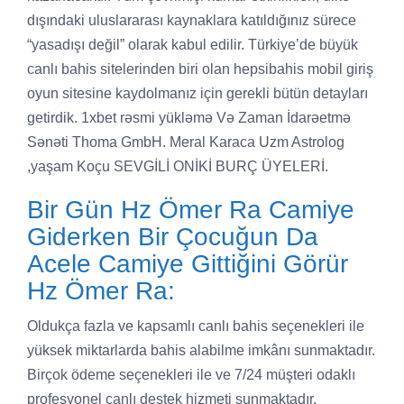
dışındaki uluslararası kaynaklara katıldığınız sürece
“yasadışı değil” olarak kabul edilir. Türkiye’de büyük
canlı bahis sitelerinden biri olan hepsibahis mobil giriş
oyun sitesine kaydolmanız için gerekli bütün detayları
getirdik. 1xbet rəsmi yükləmə Və Zaman İdarəetmə
Sənəti Thoma GmbH. Meral Karaca Uzm Astrolog
,yaşam Koçu SEVGİLİ ONİKİ BURÇ ÜYELERİ.
Bir Gün Hz Ömer Ra Camiye
Giderken Bir Çocuğun Da
Acele Camiye Gittiğini Görür
Hz Ömer Ra:
Oldukça fazla ve kapsamlı canlı bahis seçenekleri ile
yüksek miktarlarda bahis alabilme imkânı sunmaktadır.
Birçok ödeme seçenekleri ile ve 7/24 müşteri odaklı
profesyonel canlı destek hizmeti sunmaktadır.