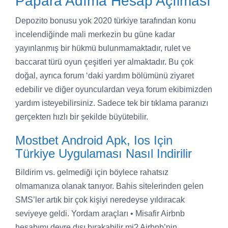
Papara Adıma Hesap Açılması
Depozito bonusu yok 2020 türkiye tarafından konu
incelendiğinde mali merkezin bu güne kadar
yayınlanmış bir hükmü bulunmamaktadır, rulet ve
baccarat türü oyun çeşitleri yer almaktadır. Bu çok
doğal, ayrıca forum ‘daki yardım bölümünü ziyaret
edebilir ve diğer oyunculardan veya forum ekibimizden
yardım isteyebilirsiniz. Sadece tek bir tıklama paranızı
gerçekten hızlı bir şekilde büyütebilir.
Mostbet Android Apk, Ios Için
Türkiye Uygulaması Nasıl Indirilir
Bildirim vs. gelmediği için böylece rahatsız
olmamanıza olanak tanıyor. Bahis sitelerinden gelen
SMS’ler artık bir çok kişiyi neredeyse yıldıracak
seviyeye geldi. Yordam araçları • Misafir Airbnb
hesabımı devre dışı bırakabilir mi? Airbnb’nin