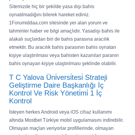
Sitemizde hiç bir şekilde yasa dışı bahis
oynatılmadığını bilerek hareket ediniz.
1Forumiddaa.com sitesinde yer alan yorum ve
tahminler haber ve bilgi amaçlıdır. Yasadışı bahis ile
alakalı suçlardan biri de bahis parasına aracılık
etmektir. Bu aracılık bahis parasının bahis oynatan
kişiye ulaştırılması veya bahisten kazanılan paranın
bahis oynayan kişiye ulaştırılması şeklinde olabilir.
T C Yalova Üni̇versi̇tesi̇ Strateji
Geliştirme Daire Başkanlığı İç
Kontrol Ve Ri̇sk Yöneti̇mi̇ 1 İç
Kontrol
İsteyen herkes Android veya iOS cihaz kullanımı
altında Mostbet Türkiye mobil uygulamasını indirebilir.
Olmayan maçları veriyorlar profillerinde, olmayan