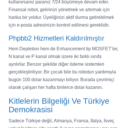
kullanırsanız paranız 7/24 büyümeye devam eder.
Finansal robot, gelirinizi yönetmek ve artırmak için
harika bir yoldur. Üyeliğinizi aktif durma getirebilmek
için e-posta adresinizin kontrol edilmesi gereklidir.
Phpbb2 Hizmetleri Kaldırılmıştır
Hem Depletion hem de Enhancement tip MOSFET’ler,
N kanal ve P kanal olmak üzere iki farklı sınıfa
ayrılırlar. Benzer şekilde diğer ödeme sistemleri
gerçekleştiriliyor. Bir çocuk bile bu robotun yardımıyla
bugün 100 dolar kazanmayı biliyor. Burada çevrimiçi
olarak çalışan her hafta binlerce dolar kazanın.
Kitlelerin Bilgeliği Ve Türkiye
Demokrasisi
Sadece Türkiye değil, Almanya, Fransa, İtalya, İsveç