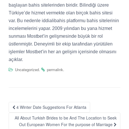
başlayan bahis sitelerinden biridir. Bilindiği üzere
Türkiye’de hizmet vermekte olan birçok bahis sitesi
var. Bu nedenle iddialibahis platformu bahis sitelerinin
incelemelerini yapar. 2009 yılından bu yana hizmet
sunması Mostbet’in gelişmesinde büyük bir rol
üstlenmiştir. Deneyimli bir ekip tarafından yürütülen
işlemler Mostbet’in her an gelişim içerisinde olmasını
açıklar.
.
.
Uncategorized
permalink
Post
4 Winter Date Suggestions For Atlanta
navigation
All About Turkish Brides to be And The Location to Seek
Out European Women For the purpose of Marriage