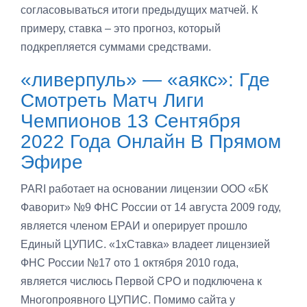
согласовываться итоги предыдущих матчей. К
примеру, ставка – это прогноз, который
подкрепляется суммами средствами.
«ливерпуль» — «аякс»: Где
Смотреть Матч Лиги
Чемпионов 13 Сентября
2022 Года Онлайн В Прямом
Эфире
PARI работает на основании лицензии ООО «БК
Фаворит» №9 ФНС России от 14 августа 2009 году,
является членом ЕРАИ и оперирует прошло
Единый ЦУПИС. «1xСтавка» владеет лицензией
ФНС России №17 ото 1 октября 2010 года,
является числюсь Первой СРО и подключена к
Многопроявного ЦУПИС. Помимо сайта у