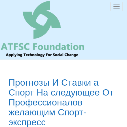
T
o
g
g
l
e
n
a
v
i
Прогнозы И Ставки а
g
a
Спорт На следующее От
t
Профессионалов
i
o
желающим Спорт-
n
экспресс