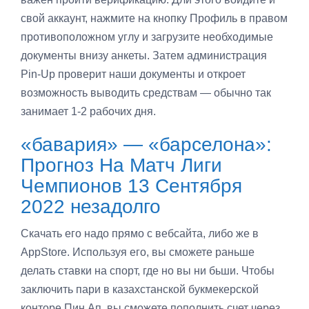
свой аккаунт, нажмите на кнопку Профиль в правом
противоположном углу и загрузите необходимые
документы внизу анкеты. Затем администрация
Pin-Up проверит наши документы и откроет
возможность выводить средствам — обычно так
занимает 1-2 рабочих дня.
«бавария» — «барселона»:
Прогноз На Матч Лиги
Чемпионов 13 Сентября
2022 незадолго
Скачать его надо прямо с вебсайта, либо же в
AppStore. Используя его, вы сможете раньше
делать ставки на спорт, где но вы ни бьши. Чтобы
заключить пари в казахстанской букмекерской
конторе Пин Ап, вы сможете пополнить счет через