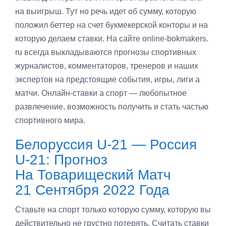
на выигрыш. Тут но речь идет об сумму, которую
положил беттер на счет букмекерской конторы и на
которую делаем ставки. На сайте online-bokmakers.
ru всегда выкладываются прогнозы спортивных
журналистов, комментаторов, тренеров и наших
экспертов на предстоящие события, игры, лиги а
матчи. Онлайн-ставки а спорт — любопытное
развлечение, возможность получить и стать частью
спортивного мира.
Белоруссия U-21 — Россия
U-21: Прогноз
На Товарищеский Матч
21 Сентября 2022 Года
Ставьте на спорт только которую сумму, которую вы
действительно не грустно потерять. Считать ставки