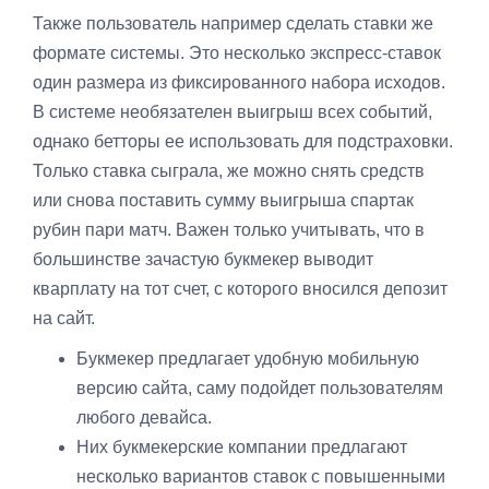
Также пользователь например сделать ставки же
формате системы. Это несколько экспресс-ставок
один размера из фиксированного набора исходов.
В системе необязателен выигрыш всех событий,
однако бетторы ее использовать для подстраховки.
Только ставка сыграла, же можно снять средств
или снова поставить сумму выигрыша
спартак
рубин пари матч
. Важен только учитывать, что в
большинстве зачастую букмекер выводит
кварплату на тот счет, с которого вносился депозит
на сайт.
Букмекер предлагает удобную мобильную
версию сайта, саму подойдет пользователям
любого девайса.
Них букмекерские компании предлагают
несколько вариантов ставок с повышенными