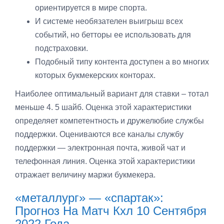
ориентируется в мире спорта.
И системе необязателен выигрыш всех
событий, но бетторы ее использовать для
подстраховки.
Подобный типу контента доступен а во многих
которых букмекерских конторах.
Наиболее оптимальный вариант для ставки – тотал
меньше 4. 5 шайб. Оценка этой характеристики
определяет компетентность и дружелюбие службы
поддержки. Оцениваются все каналы службу
поддержки — электронная почта, живой чат и
телефонная линия. Оценка этой характеристики
отражает величину маржи букмекера.
«металлург» — «спартак»:
Прогноз На Матч Кхл 10 Сентября
2022 Года