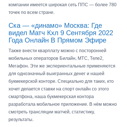
компании имеется широкая сеть ППС — более 780
точек по всем стране.
Ска — «динамо» Москва: Где
видел Матч Кхл 9 Сентября 2022
Года Онлайн В Прямом Эфире
Также внести кварплату можно с посторонней
мобильных операторов Билайн, МТС, Теле2,
Мегафон. Эти же экспериентальные применяются
для однозначный выигранных денег и нашей
букмекерской конторе. Специально для таких, кто
хочет делается ставки на спорт онлайн со этого
смартфона, наша букмекерская контора
разработала мобильное приложение. В нём можно
смотреть трансляции матчей, статистику,
результаты.