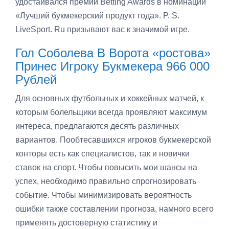
удостаивался премии Betting Awards в номинации
«Лучший букмекерский продукт года». P. S.
LiveSport. Ru призывают вас к значимой игре.
Гол Соболева В Ворота «ростова»
Принес Игроку Букмекера 966 000
Рублей
Для основных футбольных и хоккейных матчей, к
которым болельщики всегда проявляют максимум
интереса, предлагаются десять различных
вариантов. Пообтесавшихся игроков букмекерской
конторы есть как специалистов, так и новички
ставок на спорт. Чтобы повысить мои шансы на
успех, необходимо правильно спрогнозировать
событие. Чтобы минимизировать вероятность
ошибки также составлении прогноза, намного всего
применять достоверную статистику и