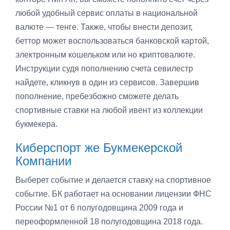
любой удобный сервис оплаты в национальной
валюте — тенге. Также, чтобы внести депозит,
беттор может воспользоваться банковской картой,
электронным кошельком или но криптовалюте.
Инструкции судя пополнению счета севилестр
найдете, кликнув в один из сервисов. Завершив
пополнение, пребезбожно сможете делать
спортивные ставки на любой ивент из коллекции
букмекера.
Киберспорт же Букмекерской
Компании
Выберет событие и делается ставку на спортивное
событие. БК работает на основании лицензии ФНС
России №1 от 6 полугодовщина 2009 года и
переоформленной 18 полугодовщина 2018 года.